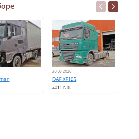
боре
30.03.2026
13.03.
uman
DAF XF105
MAN
2011 г. в.
2013 г