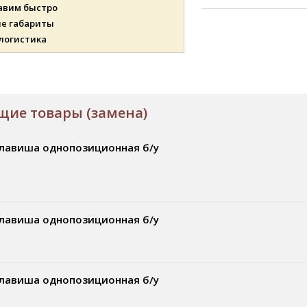
авим быстро
ые габариты
 логистика
ие товары (замена)
лавиша однопозиционная б/у
лавиша однопозиционная б/у
лавиша однопозиционная б/у