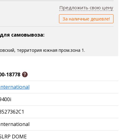
Предложить свою цену
За наличные дешевле!
 для самовывоза:
зовский, территория южная пром.зона 1.
00-18778
International
9400i
3527362С1
International
SLRP DOME