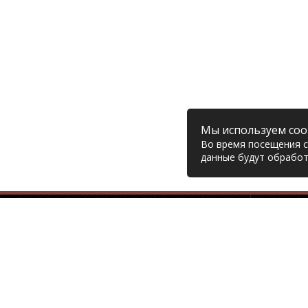
Мы используем coo
Во время посещения са
данные будут обработ
Компания
© 2006 – 2026 Prodiesel
Глав
Разбор грузовиков и грузовые
Дост
запчасти, Екатеринбург
Возв
Конт
+7 (343) 351-74-81
Поли
Согл