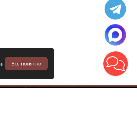
Всё понятно
ые
в
Запчасти
Б/у запчасти грузовиков
Запчасти
Запчасти Man (Ман)
Запчасти DAF (Даф)
Запчасти Scania (Скания)
Запчасти Renault (Рено)