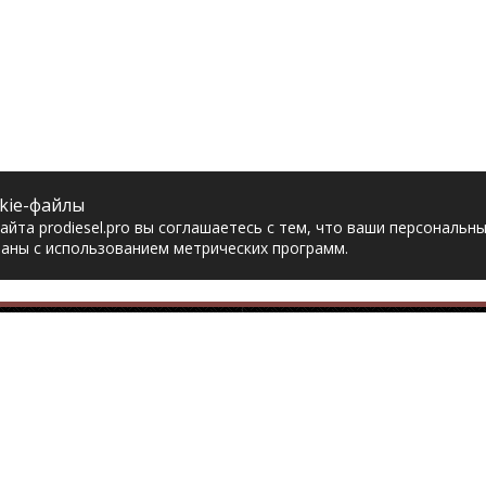
kie-файлы
йта prodiesel.pro вы соглашаетесь с тем, что ваши персональн
аны с использованием метрических программ.
Разделы сайта
Разбор грузовико
ная
Разборка грузовиков
авка
Разборка Sitrak
рат товара
Разборка Renault
акты
Разборка Volvo
тика конфиденциальности
Разборка Scania
асие на обработку
Разборка Iveco