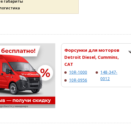
ые габариты
 логистика
Форсунки для моторов
Detroit Diesel, Cummins,
CAT
10R-1000
148-347-
0012
10R-0956