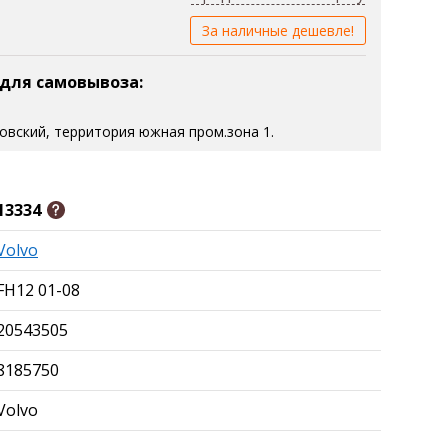
За наличные дешевле!
 для самовывоза:
зовский, территория южная пром.зона 1.
13334
Volvo
FH12 01-08
20543505
8185750
Volvo