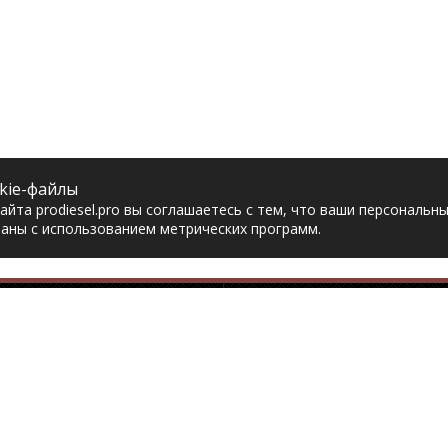
kie-файлы
йта prodiesel.pro вы соглашаетесь с тем, что ваши персональн
аны с использованием метрических программ.
Разделы сайта
Разбор грузовико
ная
Разборка грузовиков
авка
Разборка Sitrak
рат товара
Разборка Renault
акты
Разборка Volvo
тика конфиденциальности
Разборка Scania
асие на обработку
Разборка Iveco