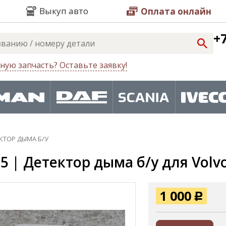
Выкуп авто
Оплата онлайн
+7
ную запчасть? Оставьте заявку!
КТОР ДЫМА Б/У
5 | Детектор дыма б/у для Volv
1 000
Р