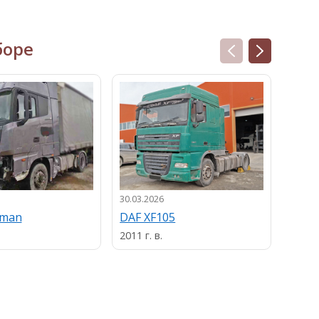
боре
30.03.2026
13.03.
uman
DAF XF105
MAN
2011 г. в.
2013 г