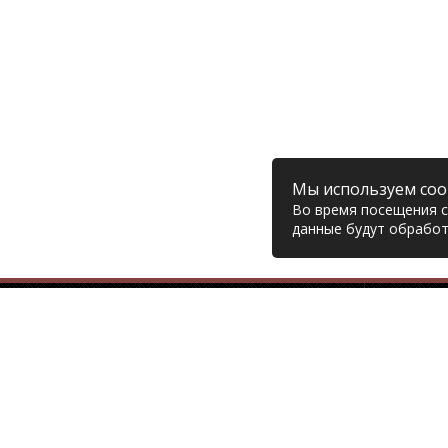
Мы используем coo
Во время посещения са
данные будут обработ
Компания
© 2006 – 2026 Prodiesel
Глав
Разбор грузовиков и грузовые
Дост
запчасти, Екатеринбург
Возв
Конт
+7 (343) 351-74-81
Поли
Согл