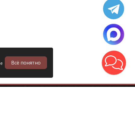
Всё понятно
ые
в
Запчасти
Б/у запчасти грузовиков
Запчасти
Запчасти Man (Ман)
Запчасти DAF (Даф)
Запчасти Scania (Скания)
Запчасти Renault (Рено)