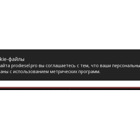
kie-файлы
йта prodiesel.pro вы соглашаетесь с тем, что ваши персональн
аны с использованием метрических программ.
Разделы сайта
Разбор грузовико
ная
Разборка грузовиков
авка
Разборка Sitrak
рат товара
Разборка Renault
акты
Разборка Volvo
тика конфиденциальности
Разборка Scania
асие на обработку
Разборка Iveco