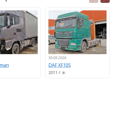
30.03.2026
13.03.
uman
DAF XF105
MAN
2011 г. в.
2013 г