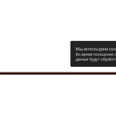
Мы используем coo
Во время посещения са
данные будут обработ
Компания
© 2006 – 2026 Prodiesel
Глав
Разбор грузовиков и грузовые
Дост
запчасти, Екатеринбург
Возв
Конт
+7 (343) 351-74-81
Поли
Согл