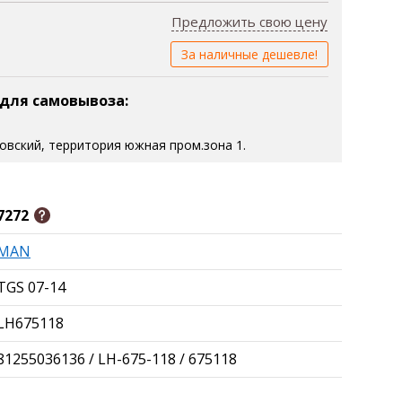
Предложить свою цену
За наличные дешевле!
 для самовывоза:
зовский, территория южная пром.зона 1.
7272
MAN
TGS 07-14
LH675118
81255036136 / LH-675-118 / 675118