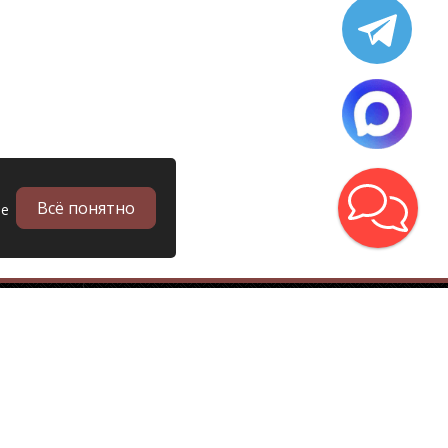
Всё понятно
ые
в
Запчасти
Б/у запчасти грузовиков
Запчасти
Запчасти Man (Ман)
Запчасти DAF (Даф)
Запчасти Scania (Скания)
Запчасти Renault (Рено)