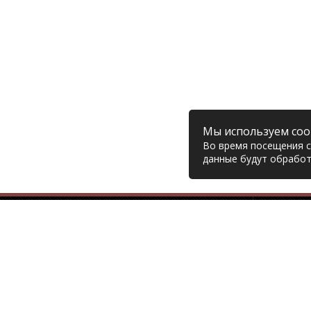
Мы используем coo
Во время посещения са
данные будут обработ
Компания
© 2006 – 2026 Prodiesel
Глав
Разбор грузовиков и грузовые
Дост
запчасти, Екатеринбург
Возв
Конт
+7 (343) 351-74-81
Поли
Согл