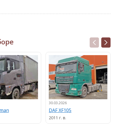
боре
30.03.2026
13.03.
uman
DAF XF105
MAN
2011 г. в.
2013 г