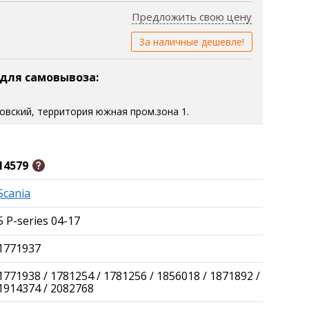
Предложить свою цену
За наличные дешевле!
 для самовывоза:
зовский, территория южная пром.зона 1.
14579
Scania
5 P-series 04-17
1771937
1771938 / 1781254 / 1781256 / 1856018 / 1871892 /
1914374 / 2082768