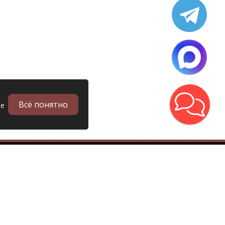
Всё понятно
ые
в
Запчасти
Б/у запчасти грузовиков
Запчасти
Запчасти Man (Ман)
Запчасти DAF (Даф)
Запчасти Scania (Скания)
Запчасти Renault (Рено)