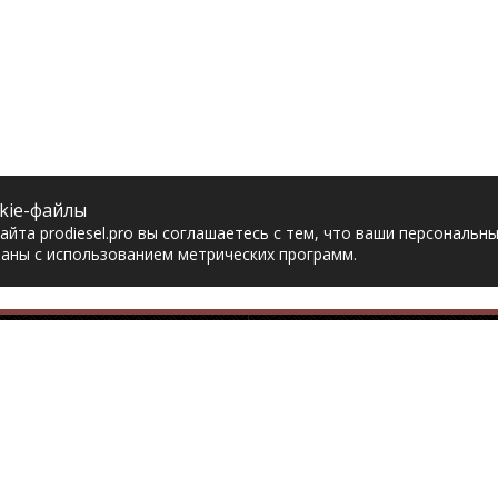
kie-файлы
йта prodiesel.pro вы соглашаетесь с тем, что ваши персональн
аны с использованием метрических программ.
Разделы сайта
Разбор грузовико
ная
Разборка грузовиков
авка
Разборка Sitrak
рат товара
Разборка Renault
акты
Разборка Volvo
тика конфиденциальности
Разборка Scania
асие на обработку
Разборка Iveco