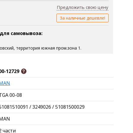
Предложить свою цену
За наличные дешевле!
 для самовывоза:
зовский, территория южная пром.зона 1.
00-12729
MAN
TGA 00-08
51081510091 / 3249026 / 51081500029
MAN
2 части