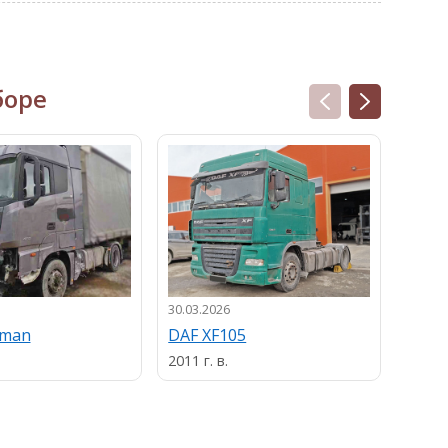
боре
30.03.2026
13.03.
uman
DAF XF105
MAN
2011 г. в.
2013 г