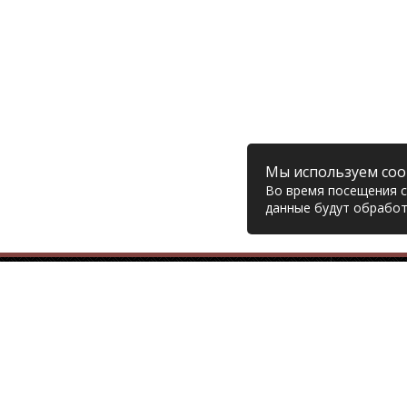
Мы используем coo
Во время посещения са
данные будут обработ
Компания
© 2006 – 2026 Prodiesel
Глав
Разбор грузовиков и грузовые
Дост
запчасти, Екатеринбург
Возв
Конт
+7 (343) 351-74-81
Поли
Согл