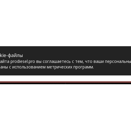
kie-файлы
йта prodiesel.pro вы соглашаетесь с тем, что ваши персональн
аны с использованием метрических программ.
Разделы сайта
Разбор грузовико
ная
Разборка грузовиков
авка
Разборка Sitrak
рат товара
Разборка Renault
акты
Разборка Volvo
тика конфиденциальности
Разборка Scania
асие на обработку
Разборка Iveco