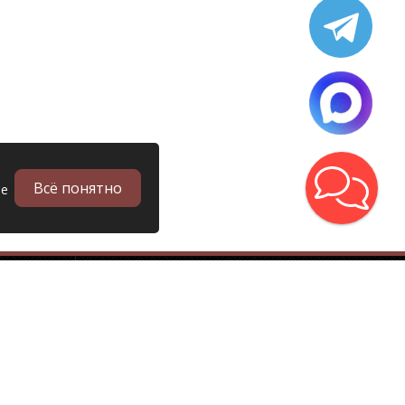
Всё понятно
ые
в
Запчасти
Б/у запчасти грузовиков
Запчасти
Запчасти Man (Ман)
Запчасти DAF (Даф)
Запчасти Scania (Скания)
Запчасти Renault (Рено)