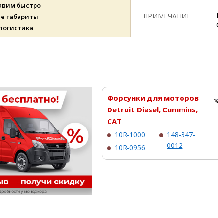
авим быстро
ПРИМЕЧАНИЕ
ые габариты
 логистика
Форсунки для моторов
Detroit Diesel, Cummins,
CAT
10R-1000
148-347-
0012
10R-0956