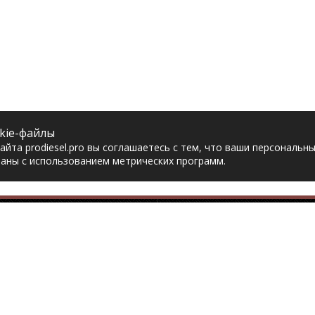
kie-файлы
йта prodiesel.pro вы соглашаетесь с тем, что ваши персональн
аны с использованием метрических программ.
Разделы сайта
Разбор грузовико
ная
Разборка грузовиков
авка
Разборка Sitrak
рат товара
Разборка Renault
акты
Разборка Volvo
тика конфиденциальности
Разборка Scania
асие на обработку
Разборка Iveco