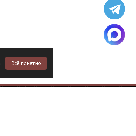
Всё понятно
ые
в
Запчасти
Б/у запчасти грузовиков
Запчасти
Запчасти Man (Ман)
Запчасти DAF (Даф)
Запчасти Scania (Скания)
Запчасти Renault (Рено)