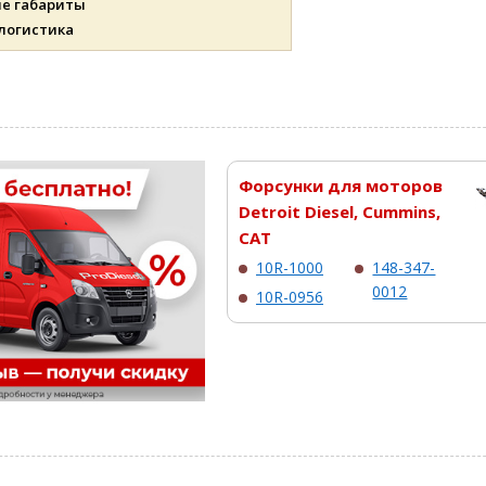
ые габариты
 логистика
Форсунки для моторов
Detroit Diesel, Cummins,
CAT
10R-1000
148-347-
0012
10R-0956