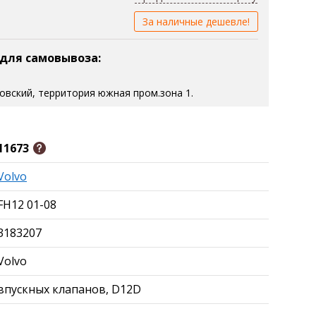
За наличные дешевле!
 для самовывоза:
зовский, территория южная пром.зона 1.
11673
Volvo
FH12 01-08
3183207
Volvo
впускных клапанов, D12D