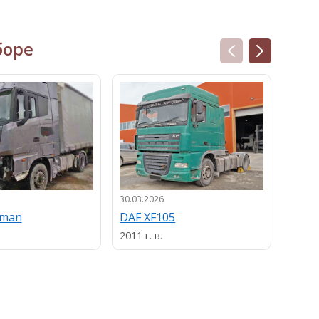
боре
30.03.2026
13.03.
uman
DAF XF105
MAN
2011 г. в.
2013 г