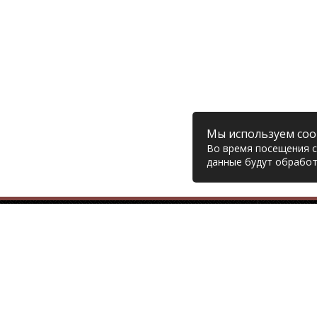
Мы используем coo
Во время посещения са
данные будут обработ
Компания
© 2006 – 2026 Prodiesel
Глав
Разбор грузовиков и грузовые
Дост
запчасти, Екатеринбург
Возв
Конт
+7 (343) 351-74-81
Поли
Согл