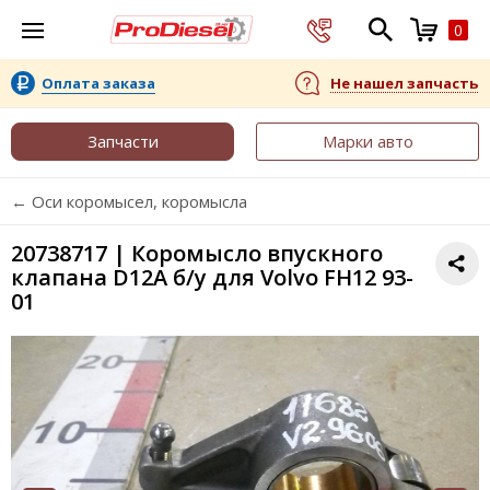
0
Оплата заказа
Не нашел запчасть
Запчасти
Марки авто
← Оси коромысел, коромысла
20738717 | Коромысло впускного
клапана D12A б/у для Volvo FH12 93-
01