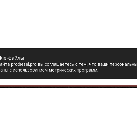
kie-файлы
йта prodiesel.pro вы соглашаетесь с тем, что ваши персональн
аны с использованием метрических программ.
Разделы сайта
Разбор грузовико
ная
Разборка грузовиков
авка
Разборка Sitrak
рат товара
Разборка Renault
акты
Разборка Volvo
тика конфиденциальности
Разборка Scania
асие на обработку
Разборка Iveco