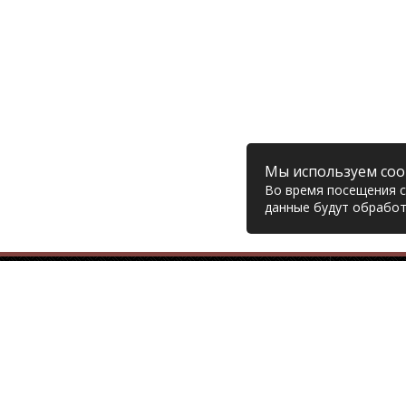
Мы используем coo
Во время посещения са
данные будут обработ
Компания
© 2006 – 2026 Prodiesel
Глав
Разбор грузовиков и грузовые
Дост
запчасти, Екатеринбург
Возв
Конт
+7 (343) 351-74-81
Поли
Согл