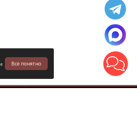
Всё понятно
ые
в
Запчасти
Б/у запчасти грузовиков
Запчасти
Запчасти Man (Ман)
Запчасти DAF (Даф)
Запчасти Scania (Скания)
Запчасти Renault (Рено)