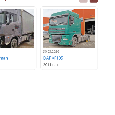
30.03.2026
13.03.
uman
DAF XF105
MAN
2011 г. в.
2013 г